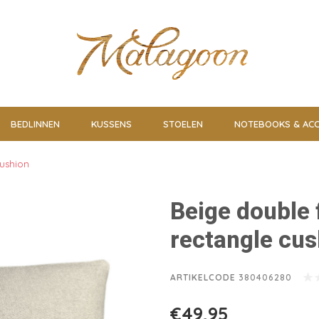
BEDLINNEN
KUSSENS
STOELEN
NOTEBOOKS & ACC
cushion
Beige double 
rectangle cus
ARTIKELCODE
380406280
€49,95