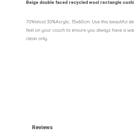
Beige double faced recycled wool rectangle cush
70%Wool 30%Acrylic. 35x60cm. Use this beautiful dec
feel on your couch to ensure you always have a warm
clean only.
Reviews