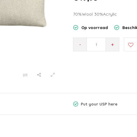
70%Wool 30%Acrylic
Op voorraad
Beschik
-
+
Put your USP here