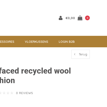
€0,00
0
ESSOIRES
VLOERKUSSENS
LOGIN B2B
Terug
faced recycled wool
hion
0 REVIEWS