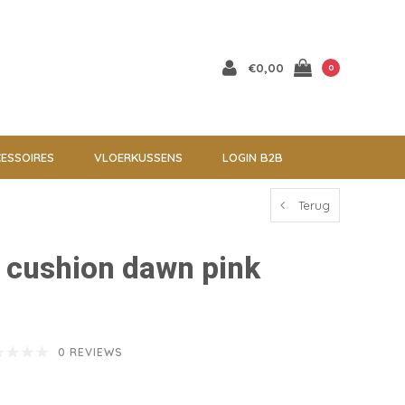
€0,00
0
ESSOIRES
VLOERKUSSENS
LOGIN B2B
Terug
l cushion dawn pink
0 REVIEWS