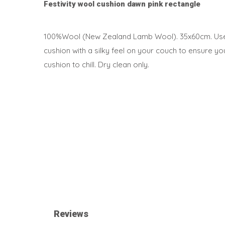
Festivity wool cushion dawn pink rectangle
100%Wool (New Zealand Lamb Wool). 35x60cm. Use t
cushion with a silky feel on your couch to ensure y
cushion to chill. Dry clean only.
Reviews