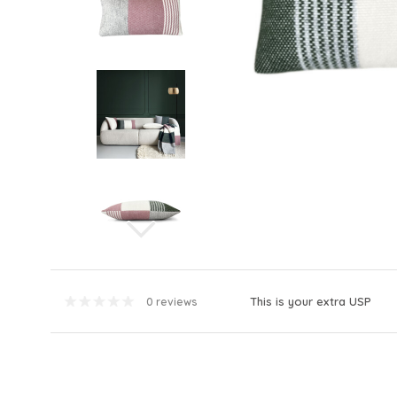
This is your extra USP
0 reviews