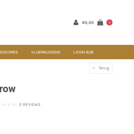
€0,00
0
ESSOIRES
VLOERKUSSENS
LOGIN B2B
Terug
hrow
0 REVIEWS