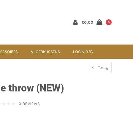
€0,00
0
ESSOIRES
VLOERKUSSENS
LOGIN B2B
Terug
ite throw (NEW)
0 REVIEWS