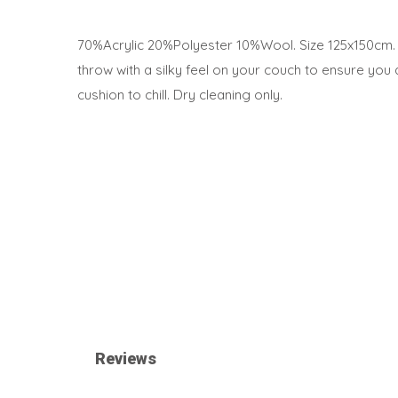
70%Acrylic 20%Polyester 10%Wool. Size 125x150cm. U
throw with a silky feel on your couch to ensure you
cushion to chill. Dry cleaning only.
Reviews