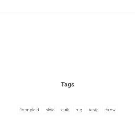
Tags
floor plaid
plaid
quilt
rug
tapijt
throw